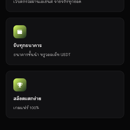
เว็บตรงไม่ผ่านเอเย่นต์ จ่ายจริงทุกยอด
รับทุกธนาคาร
ธนาคารชั้นนำ ทรูวอลเล็ท USDT
สล็อตแตกง่าย
เกมแฟร์ 100%