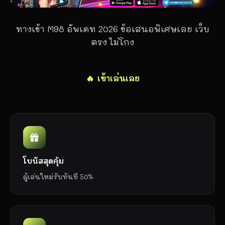
ทางเข้า M98 อัพเดท 2026 ข้อเสนอพิเศษเลย เว็บ
ตรง ไม่โกง
🔥 เข้าเล่นเลย
โบนัสสุดคุ้ม
ผู้เล่นใหม่รับทันที 50%